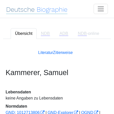
Deutsche
Biographie
Übersicht
NDB
ADB
NDB
-online
Literatur
Zitierweise
Kammerer, Samuel
Lebensdaten
keine Angaben zu Lebensdaten
Normdaten
GND: 1012713806
|
GND-Explorer
|
OGND
|