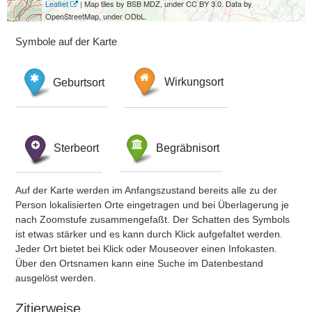
Leaflet
| Map tiles by BSB MDZ, under CC BY 3.0. Data by
OpenStreetMap, under ODbL.
Symbole auf der Karte
Geburtsort
Wirkungsort
Sterbeort
Begräbnisort
Auf der Karte werden im Anfangszustand bereits alle zu der
Person lokalisierten Orte eingetragen und bei Überlagerung je
nach Zoomstufe zusammengefaßt. Der Schatten des Symbols
ist etwas stärker und es kann durch Klick aufgefaltet werden.
Jeder Ort bietet bei Klick oder Mouseover einen Infokasten.
Über den Ortsnamen kann eine Suche im Datenbestand
ausgelöst werden.
Zitierweise