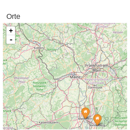
Orte
+
-