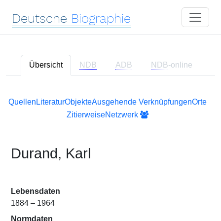
Deutsche
Biographie
Übersicht
NDB
ADB
NDB
-online
Quellen
Literatur
Objekte
Ausgehende Verknüpfungen
Orte
Zitierweise
Netzwerk
Durand, Karl
Lebensdaten
1884 – 1964
Normdaten