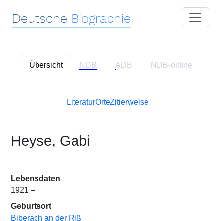
Deutsche
Biographie
Übersicht
NDB
ADB
NDB
-online
Literatur
Orte
Zitierweise
Heyse, Gabi
Lebensdaten
1921 –
Geburtsort
Biberach an der Riß