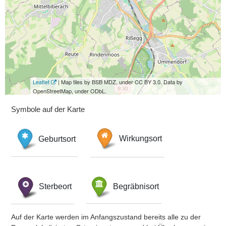
Leaflet
| Map tiles by BSB MDZ, under CC BY 3.0. Data by
OpenStreetMap, under ODbL.
Symbole auf der Karte
Geburtsort
Wirkungsort
Sterbeort
Begräbnisort
Auf der Karte werden im Anfangszustand bereits alle zu der