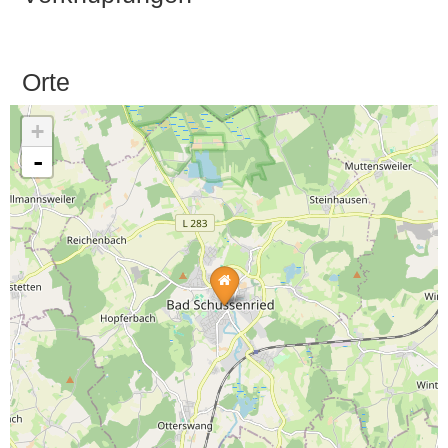
Orte
+
-