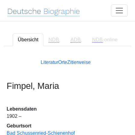
Deutsche
Biographie
Übersicht
NDB
ADB
NDB
-online
Literatur
Orte
Zitierweise
Fimpel, Maria
Lebensdaten
1902 –
Geburtsort
Bad Schussenried-Schienenhof