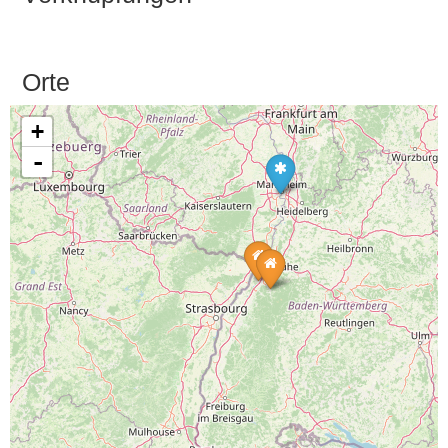
Orte
+
-