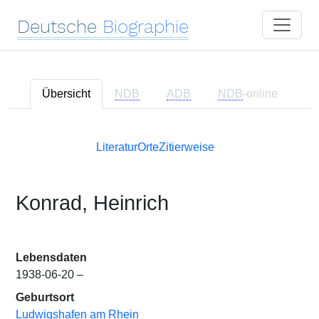
Deutsche
Biographie
Übersicht
NDB
ADB
NDB
-online
Literatur
Orte
Zitierweise
Konrad, Heinrich
Lebensdaten
1938-06-20 –
Geburtsort
Ludwigshafen am Rhein