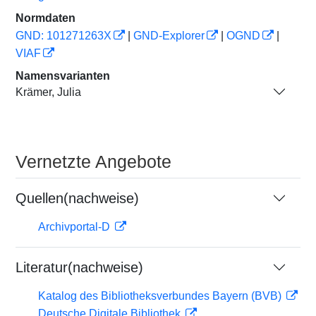
Normdaten
GND: 101271263X
|
GND-Explorer
|
OGND
|
VIAF
Namensvarianten
Krämer, Julia
Vernetzte Angebote
Quellen(nachweise)
Archivportal-D
Literatur(nachweise)
Katalog des Bibliotheksverbundes Bayern (BVB)
Deutsche Digitale Bibliothek