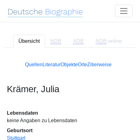
Deutsche
Biographie
Übersicht
NDB
ADB
NDB
-online
Quellen
Literatur
Objekte
Orte
Zitierweise
Krämer, Julia
Lebensdaten
keine Angaben zu Lebensdaten
Geburtsort
Stuttgart