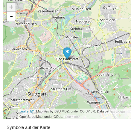
+
-
Leaflet
| Map tiles by BSB MDZ, under CC BY 3.0. Data by
OpenStreetMap, under ODbL.
Symbole auf der Karte