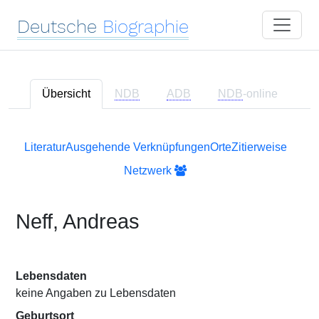
Deutsche
Biographie
Übersicht
NDB
ADB
NDB
-online
Literatur
Ausgehende Verknüpfungen
Orte
Zitierweise
Netzwerk
Neff, Andreas
Lebensdaten
keine Angaben zu Lebensdaten
Geburtsort