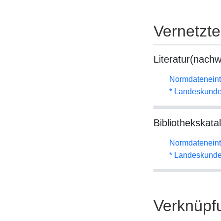
Vernetzt
Literatur(nachw
Normdateneint
* Landeskunde
Bibliothekskata
Normdateneint
* Landeskunde
Verknüpf