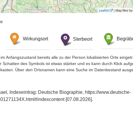
Leaflet
| Map tiles 
te
Wirkungsort
Sterbeort
Begräbn
im Anfangszustand bereits alle zu der Person lokalisierten Orte eing
chatten des Symbols ist etwas stärker und es kann durch Klick aufgefa
okasten. Über den Ortsnamen kann eine Suche im Datenbestand ausge
ael, Indexeintrag: Deutsche Biographie, https://www.deutsche-
01271134X.html#indexcontent [07.08.2026].