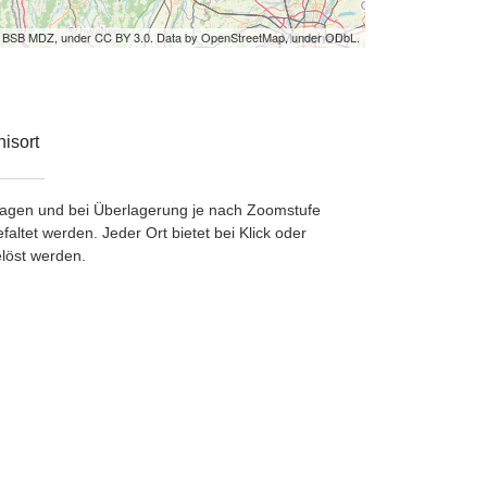
by BSB MDZ, under CC BY 3.0. Data by OpenStreetMap, under ODbL.
isort
etragen und bei Überlagerung je nach Zoomstufe
ltet werden. Jeder Ort bietet bei Klick oder
löst werden.