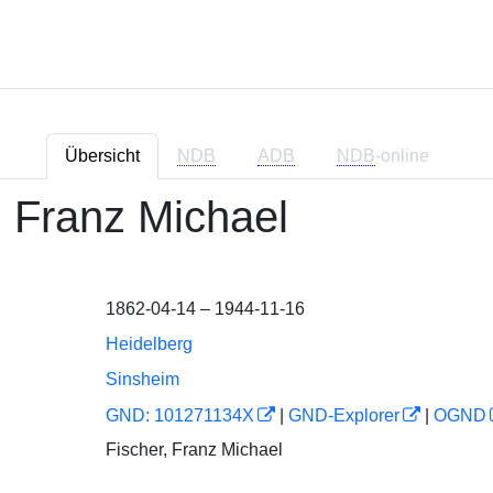
Übersicht
NDB
ADB
NDB
-online
, Franz Michael
1862-04-14 – 1944-11-16
Heidelberg
Sinsheim
GND: 101271134X
|
GND-Explorer
|
OGND
Fischer, Franz Michael