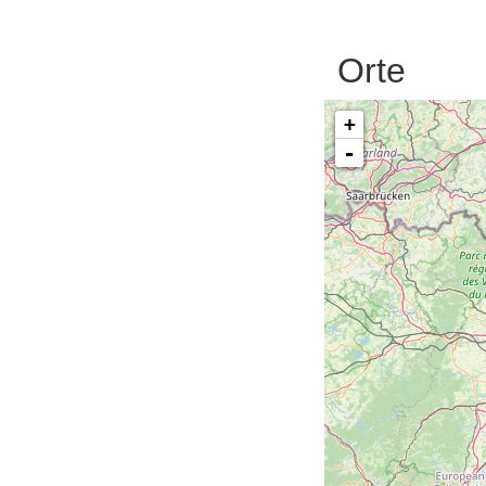
Orte
+
-