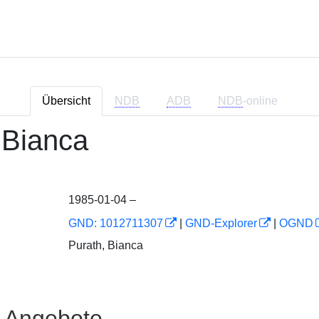
Übersicht
NDB
ADB
NDB
-online
 Bianca
1985-01-04 –
GND: 1012711307
|
GND-Explorer
|
OGND
Purath, Bianca
e Angebote