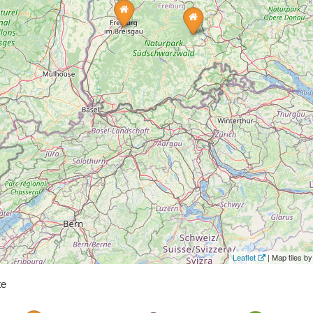
Leaflet
| Map tiles 
te