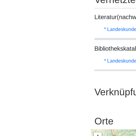
Literatur(nachw
* Landeskunde
Bibliothekskata
* Landeskunde
Verknüpf
Orte