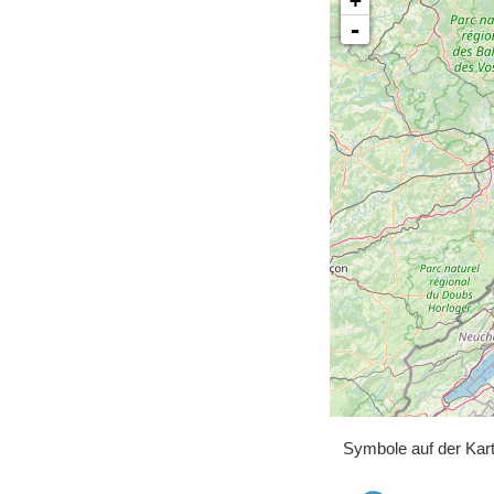
+
-
Symbole auf der Kar