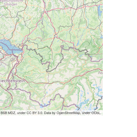
by BSB MDZ, under CC BY 3.0. Data by OpenStreetMap, under ODbL.