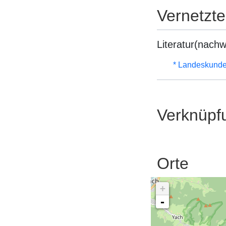
Vernetzt
Literatur(nachw
* Landeskunde
Verknüpf
Orte
+
-