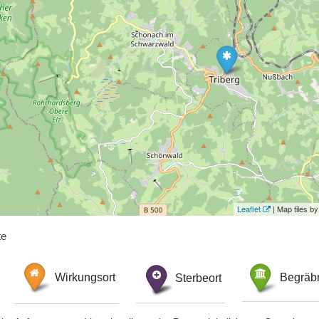
Leaflet
| Map tiles 
te
Wirkungsort
Sterbeort
Begräbn