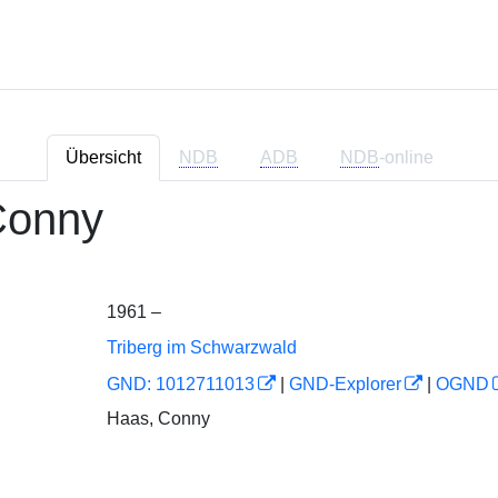
Übersicht
NDB
ADB
NDB
-online
Conny
1961 –
Triberg im Schwarzwald
GND: 1012711013
|
GND-Explorer
|
OGND
Haas, Conny