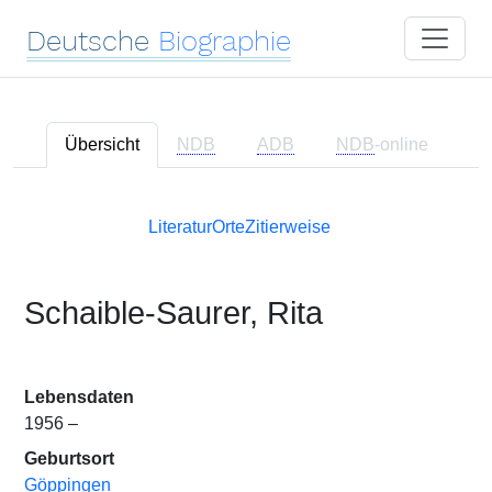
Deutsche
Biographie
Übersicht
NDB
ADB
NDB
-online
Literatur
Orte
Zitierweise
Schaible-Saurer, Rita
Lebensdaten
1956 –
Geburtsort
Göppingen