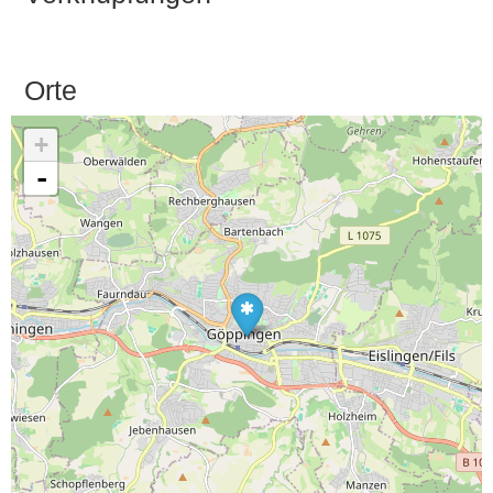
Orte
+
-