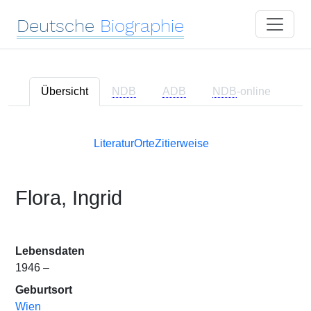
Deutsche
Biographie
Übersicht
NDB
ADB
NDB
-online
Literatur
Orte
Zitierweise
Flora, Ingrid
Lebensdaten
1946 –
Geburtsort
Wien