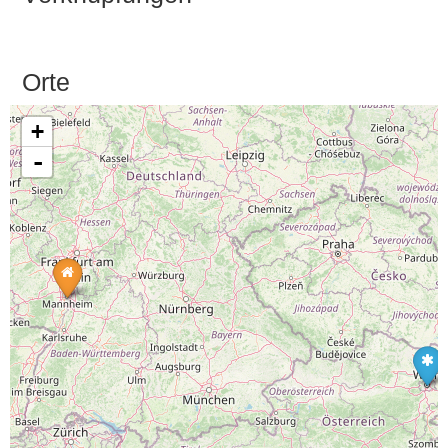
Orte
+
-