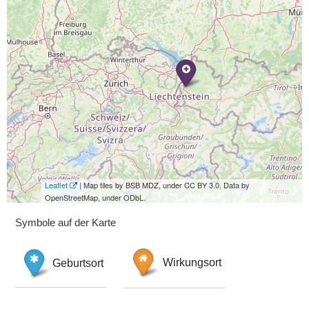
Leaflet
| Map tiles by BSB MDZ, under CC BY 3.0. Data by
OpenStreetMap, under ODbL.
Symbole auf der Karte
Geburtsort
Wirkungsort