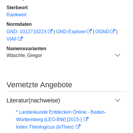
Sterbeort
Rankweil
Normdaten
GND: 101271022X
|
GND-Explorer
|
OGND
|
VIAF
Namensvarianten
Wäschle, Gregor
Vernetzte Angebote
Literatur(nachweise)
* Landeskunde Entdecken Online - Baden-
Württemberg (LEO-BW) [2015-]
Index Theologicus (IxTheo)