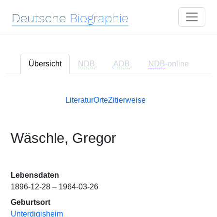
Deutsche
Biographie
Übersicht
NDB
ADB
NDB
-online
Literatur
Orte
Zitierweise
Wäschle, Gregor
Lebensdaten
1896-12-28 – 1964-03-26
Geburtsort
Unterdigisheim