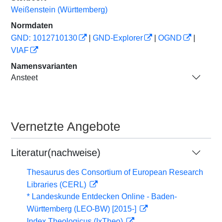
Weißenstein (Württemberg)
Normdaten
GND: 1012710130
|
GND-Explorer
|
OGND
|
VIAF
Namensvarianten
Ansteet
Vernetzte Angebote
Literatur(nachweise)
Thesaurus des Consortium of European Research
Libraries (CERL)
* Landeskunde Entdecken Online - Baden-
Württemberg (LEO-BW) [2015-]
Index Theologicus (IxTheo)