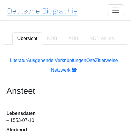
Deutsche
Biographie
Übersicht
NDB
ADB
NDB
-online
Literatur
Ausgehende Verknüpfungen
Orte
Zitierweise
Netzwerk
Ansteet
Lebensdaten
– 1553-07-10
Sterbeort