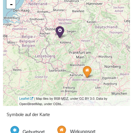
-
Leaflet
| Map tiles by BSB MDZ, under CC BY 3.0. Data by
OpenStreetMap, under ODbL.
Symbole auf der Karte
Geburtsort
Wirkungsort