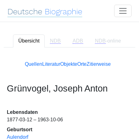
Deutsche
Biographie
Übersicht
NDB
ADB
NDB
-online
Quellen
Literatur
Objekte
Orte
Zitierweise
Grünvogel, Joseph Anton
Lebensdaten
1877-03-12 – 1963-10-06
Geburtsort
Aulendorf