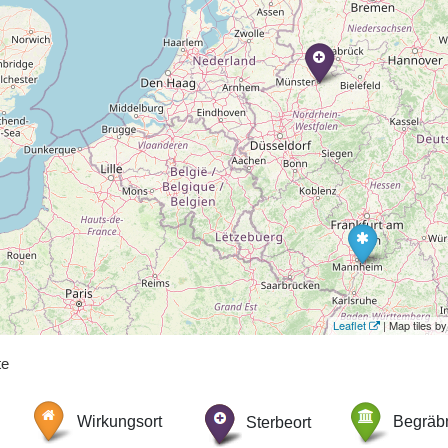
Leaflet
| Map tiles 
te
Wirkungsort
Sterbeort
Begräbn