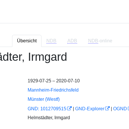
Übersicht
NDB
ADB
NDB
-online
̈dter, Irmgard
1929-07-25 – 2020-07-10
Mannheim-Friedrichsfeld
Münster (Westf)
GND: 1012709515
|
GND-Explorer
|
OGND
Helmstädter, Irmgard