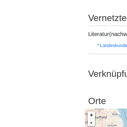
Vernetzt
Literatur(nachw
* Landeskunde
Verknüpf
Orte
+
-