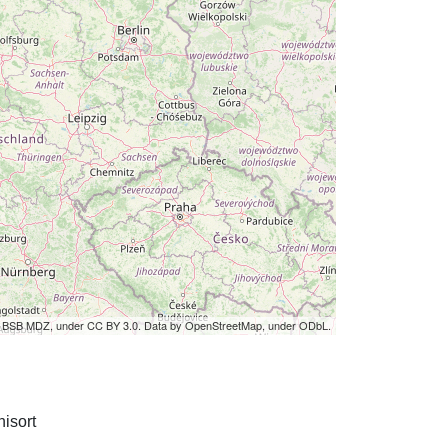
by BSB MDZ, under CC BY 3.0. Data by OpenStreetMap, under ODbL.
isort