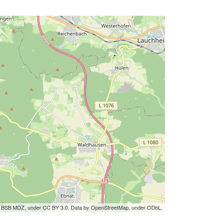
by BSB MDZ, under CC BY 3.0. Data by OpenStreetMap, under ODbL.