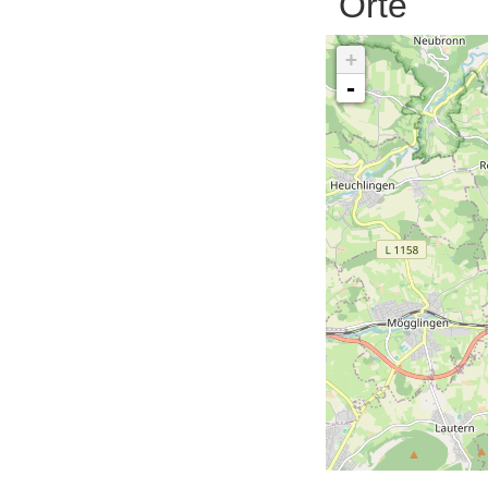
Orte
+
-