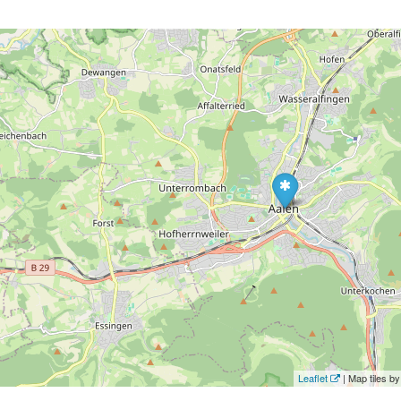
Leaflet
| Map tiles 