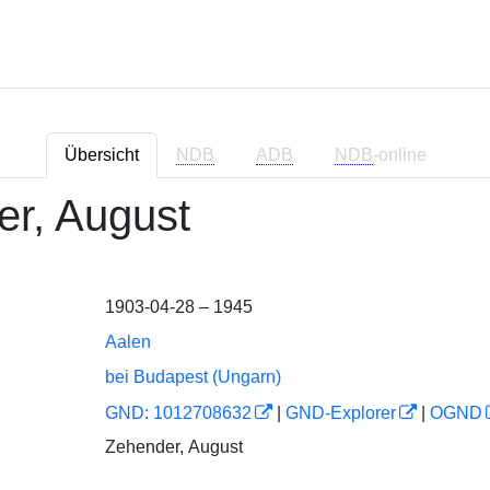
Übersicht
NDB
ADB
NDB
-online
r, August
1903-04-28 – 1945
Aalen
bei Budapest (Ungarn)
GND: 1012708632
|
GND-Explorer
|
OGND
Zehender, August