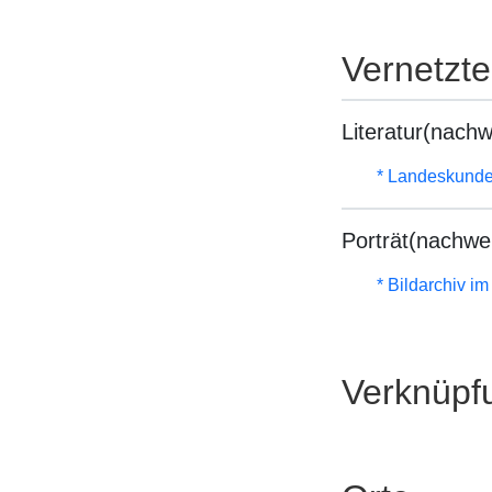
Vernetzt
Literatur(nachw
* Landeskunde
Porträt(nachwe
* Bildarchiv i
Verknüpf