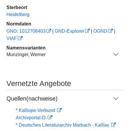
Sterbeort
Heidelberg
Normdaten
GND: 1012708403
|
GND-Explorer
|
OGND
|
VIAF
Namensvarianten
Munzinger, Werner
Vernetzte Angebote
Quellen(nachweise)
* Kalliope-Verbund
Archivportal-D
* Deutsches Literaturarchiv Marbach - Kallías