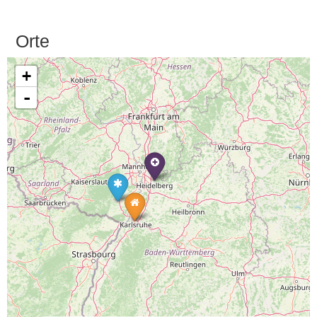
Orte
+
-