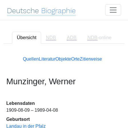
Deutsche
Biographie
Übersicht
NDB
ADB
NDB
-online
Quellen
Literatur
Objekte
Orte
Zitierweise
Munzinger, Werner
Lebensdaten
1909-08-09 – 1989-04-08
Geburtsort
Landau in der Pfalz