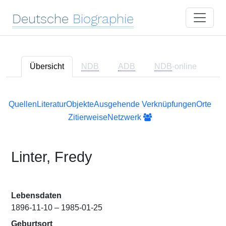
Deutsche
Biographie
Übersicht
NDB
ADB
NDB
-online
Quellen
Literatur
Objekte
Ausgehende Verknüpfungen
Orte
Zitierweise
Netzwerk
Linter, Fredy
Lebensdaten
1896-11-10 – 1985-01-25
Geburtsort