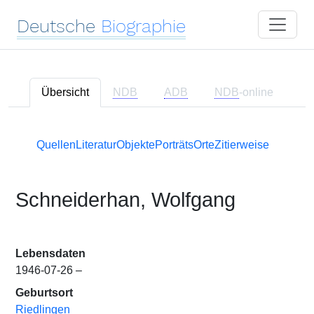
Deutsche
Biographie
Übersicht
NDB
ADB
NDB
-online
Quellen
Literatur
Objekte
Porträts
Orte
Zitierweise
Schneiderhan, Wolfgang
Lebensdaten
1946-07-26 –
Geburtsort
Riedlingen