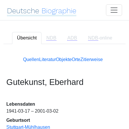
Deutsche
Biographie
Übersicht
NDB
ADB
NDB
-online
Quellen
Literatur
Objekte
Orte
Zitierweise
Gutekunst, Eberhard
Lebensdaten
1941-03-17 – 2001-03-02
Geburtsort
Stuttgart-Mühlhausen