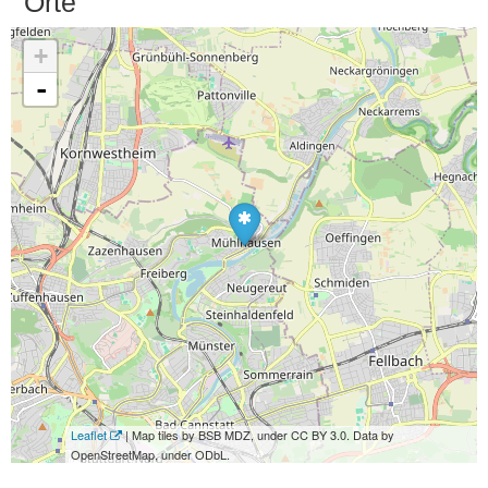
Orte
+
-
Leaflet
| Map tiles by BSB MDZ, under CC BY 3.0. Data by
OpenStreetMap, under ODbL.