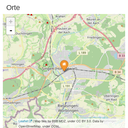
Orte
+
-
Leaflet
| Map tiles by BSB MDZ, under CC BY 3.0. Data by
OpenStreetMap, under ODbL.