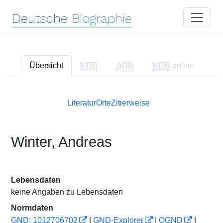
Deutsche
Biographie
Übersicht
NDB
ADB
NDB
-online
Literatur
Orte
Zitierweise
Winter, Andreas
Lebensdaten
keine Angaben zu Lebensdaten
Normdaten
GND: 1012706702
|
GND-Explorer
|
OGND
|