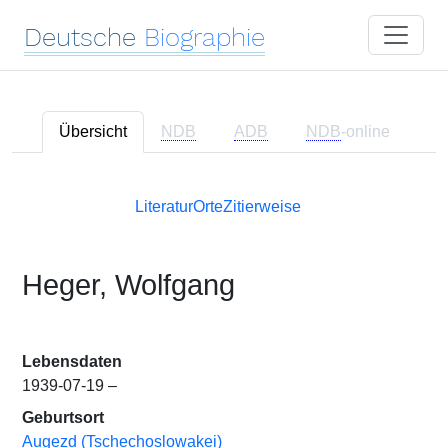
Deutsche
Biographie
Übersicht
NDB
ADB
NDB
-online
Literatur
Orte
Zitierweise
Heger, Wolfgang
Lebensdaten
1939-07-19 –
Geburtsort
Augezd (Tschechoslowakei)