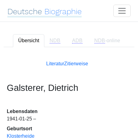
Deutsche
Biographie
Übersicht
NDB
ADB
NDB
-online
Literatur
Zitierweise
Galsterer, Dietrich
Lebensdaten
1941-01-25 –
Geburtsort
Klosterheide