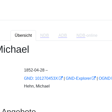
Übersicht
NDB
ADB
NDB
-online
ichael
1852-04-28 –
GND: 101270453X
|
GND-Explorer
|
OGND
Hehn, Michael
e Angebote