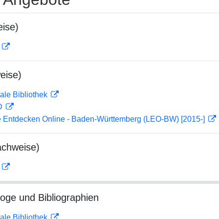
ise)
D
eise)
ale Bibliothek
 D
 Entdecken Online - Baden-Württemberg (LEO-BW) [2015-]
achweise)
D
loge und Bibliographien
ale Bibliothek