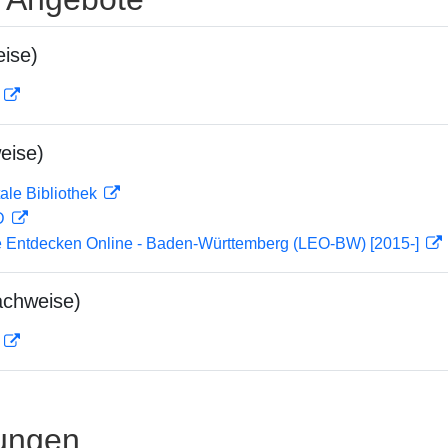
ise)
D
eise)
ale Bibliothek
 D
 Entdecken Online - Baden-Württemberg (LEO-BW) [2015-]
achweise)
D
ungen