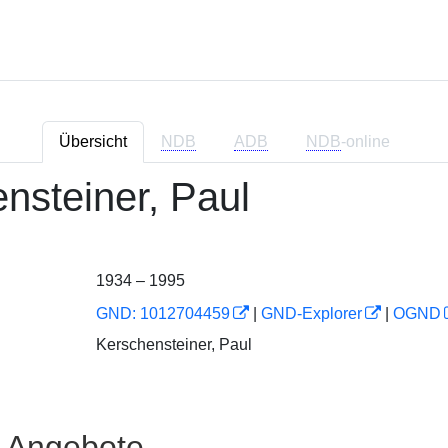
Übersicht
NDB
ADB
NDB
-online
nsteiner, Paul
1934 – 1995
GND: 1012704459
|
GND-Explorer
|
OGND
Kerschensteiner, Paul
e Angebote