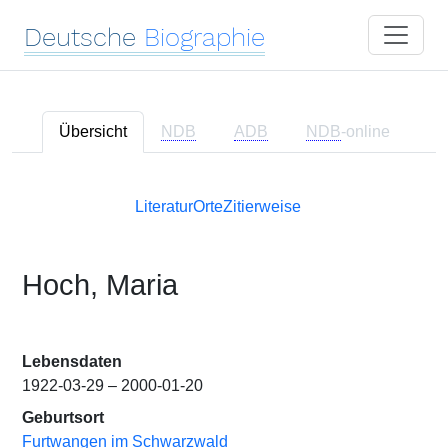
Deutsche
Biographie
Übersicht
NDB
ADB
NDB
-online
Literatur
Orte
Zitierweise
Hoch, Maria
Lebensdaten
1922-03-29 – 2000-01-20
Geburtsort
Furtwangen im Schwarzwald