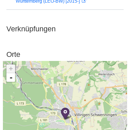
Württemberg (LEO-BW) [2015-]
Verknüpfungen
Orte
+
-