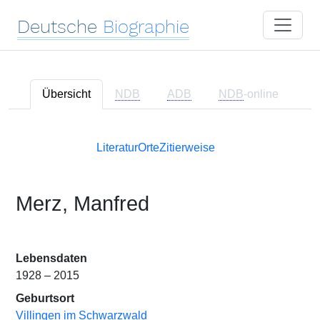
Deutsche
Biographie
Übersicht
NDB
ADB
NDB
-online
Literatur
Orte
Zitierweise
Merz, Manfred
Lebensdaten
1928 – 2015
Geburtsort
Villingen im Schwarzwald