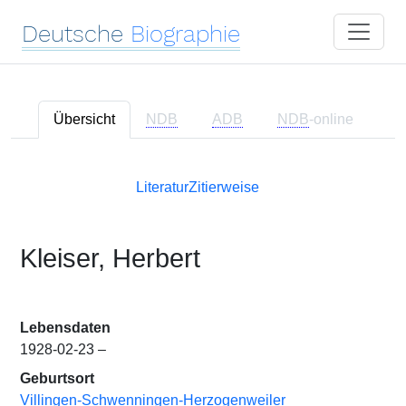
Deutsche
Biographie
Übersicht
NDB
ADB
NDB
-online
Literatur
Zitierweise
Kleiser, Herbert
Lebensdaten
1928-02-23 –
Geburtsort
Villingen-Schwenningen-Herzogenweiler