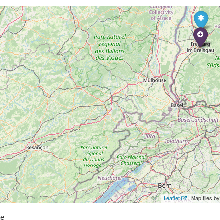
Leaflet
| Map tiles 
te