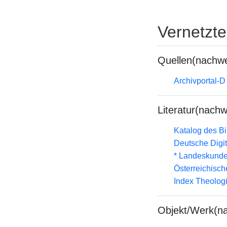
Vernetzt
Quellen(nachwe
Archivportal-
Literatur(nachw
Katalog des B
Deutsche Digit
* Landeskunde
Österreichisc
Index Theolog
Objekt/Werk(n