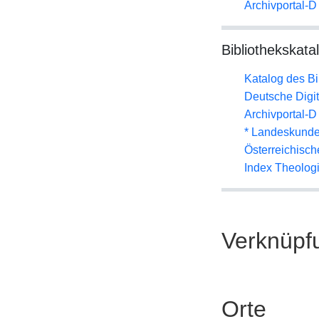
Archivportal-
Bibliothekskata
Katalog des B
Deutsche Digit
Archivportal-
* Landeskunde
Österreichisc
Index Theolog
Verknüpf
Orte