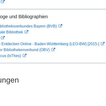
D
loge und Bibliographien
ibliotheksverbundes Bayern (BVB)
ale Bibliothek
D
 Entdecken Online - Baden-Württemberg (LEO-BW) [2015-]
her Bibliothekenverbund (OBV)
icus (IxTheo)
ungen