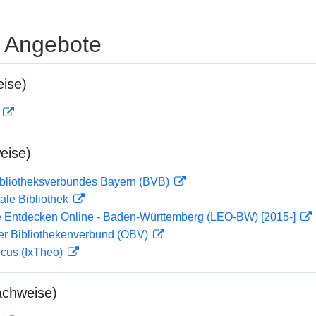
e Angebote
ise)
D
eise)
ibliotheksverbundes Bayern (BVB)
ale Bibliothek
 Entdecken Online - Baden-Württemberg (LEO-BW) [2015-]
her Bibliothekenverbund (OBV)
icus (IxTheo)
achweise)