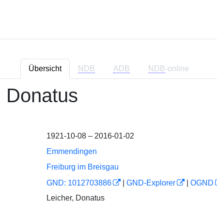
Übersicht
NDB
ADB
NDB
-online
, Donatus
1921-10-08 – 2016-01-02
Emmendingen
Freiburg im Breisgau
GND: 1012703886
|
GND-Explorer
|
OGND
Leicher, Donatus