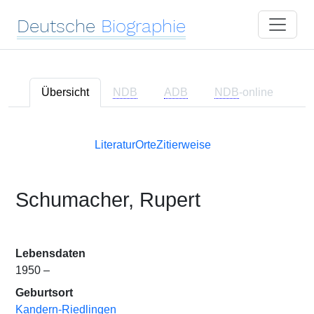
Deutsche
Biographie
Übersicht
NDB
ADB
NDB
-online
Literatur
Orte
Zitierweise
Schumacher, Rupert
Lebensdaten
1950 –
Geburtsort
Kandern-Riedlingen