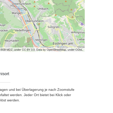
by BSB MDZ, under CC BY 3.0. Data by OpenStreetMap, under ODbL.
isort
etragen und bei Überlagerung je nach Zoomstufe
ltet werden. Jeder Ort bietet bei Klick oder
löst werden.