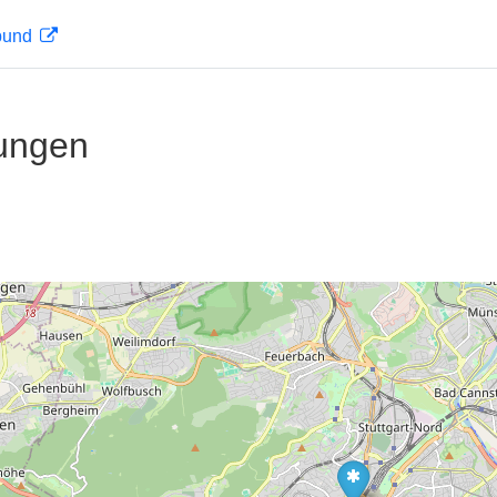
rbund
ungen