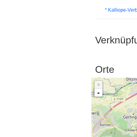
* Kalliope-Ve
Verknüpf
Orte
+
-