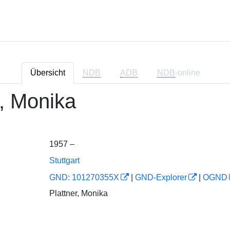
Übersicht
NDB
ADB
NDB
-online
r, Monika
1957 –
Stuttgart
GND: 101270355X
|
GND-Explorer
|
OGND
Plattner, Monika