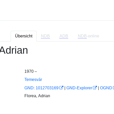
Übersicht
NDB
ADB
NDB
-online
 Adrian
1970 –
Temesvár
GND: 1012703169
|
GND-Explorer
|
OGND
Florea, Adrian