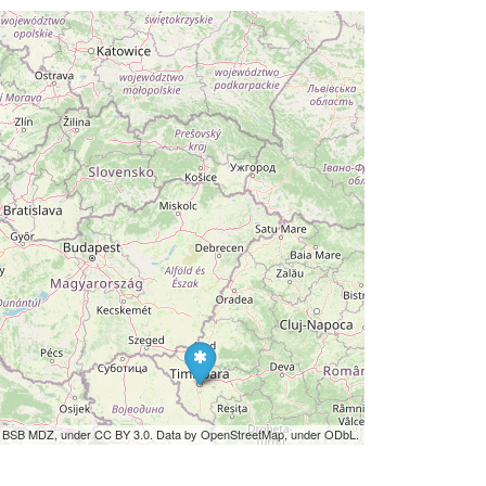
by BSB MDZ, under CC BY 3.0. Data by OpenStreetMap, under ODbL.