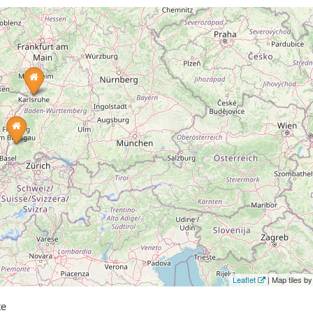
Leaflet
| Map tiles 
te