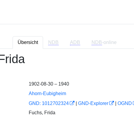
Übersicht
NDB
ADB
NDB
-online
Frida
1902-08-30 – 1940
Ahorn-Eubigheim
GND: 1012702324
|
GND-Explorer
|
OGND
Fuchs, Frida