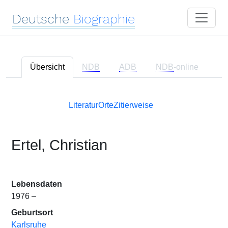
Deutsche
Biographie
Übersicht
NDB
ADB
NDB
-online
Literatur
Orte
Zitierweise
Ertel, Christian
Lebensdaten
1976 –
Geburtsort
Karlsruhe