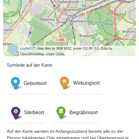
Leaflet
| Map tiles by BSB MDZ, under CC BY 3.0. Data by
OpenStreetMap, under ODbL.
Symbole auf der Karte
Geburtsort
Wirkungsort
Sterbeort
Begräbnisort
Auf der Karte werden im Anfangszustand bereits alle zu der
Person lokalisierten Orte eingetragen und bei Überlagerung je