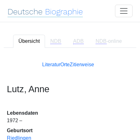
Deutsche
Biographie
Übersicht
NDB
ADB
NDB
-online
Literatur
Orte
Zitierweise
Lutz, Anne
Lebensdaten
1972 –
Geburtsort
Riedlingen