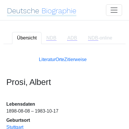
Deutsche
Biographie
Übersicht
NDB
ADB
NDB
-online
Literatur
Orte
Zitierweise
Prosi, Albert
Lebensdaten
1898-08-08 – 1983-10-17
Geburtsort
Stuttgart