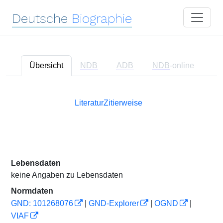
Deutsche
Biographie
Übersicht
NDB
ADB
NDB
-online
Literatur
Zitierweise
Lebensdaten
keine Angaben zu Lebensdaten
Normdaten
GND: 101268076
|
GND-Explorer
|
OGND
|
VIAF