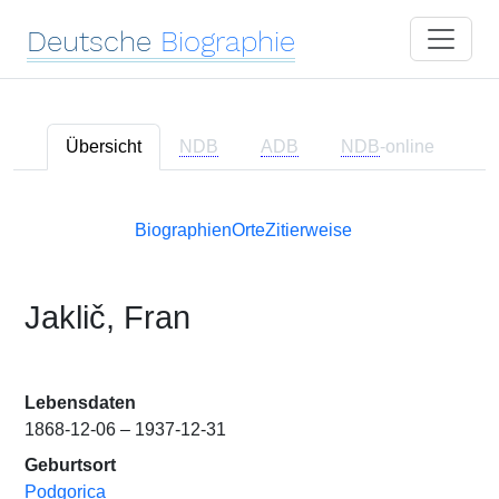
Deutsche
Biographie
Übersicht
NDB
ADB
NDB
-online
Biographien
Orte
Zitierweise
Jaklič, Fran
Lebensdaten
1868-12-06 – 1937-12-31
Geburtsort
Podgorica