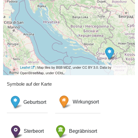
Leaflet
| Map tiles by BSB MDZ, under CC BY 3.0. Data by
OpenStreetMap, under ODbL.
Symbole auf der Karte
Geburtsort
Wirkungsort
Sterbeort
Begräbnisort