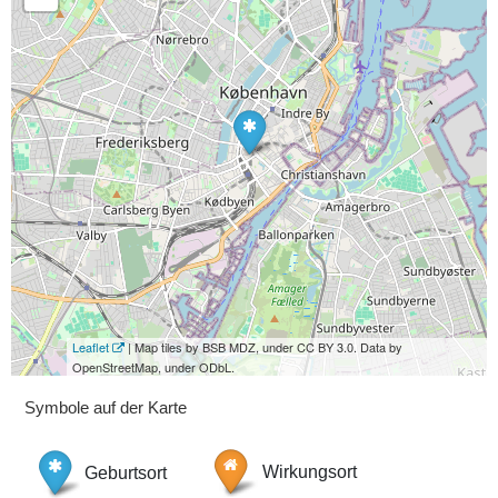
Leaflet
| Map tiles by BSB MDZ, under CC BY 3.0. Data by
OpenStreetMap, under ODbL.
Symbole auf der Karte
Geburtsort
Wirkungsort