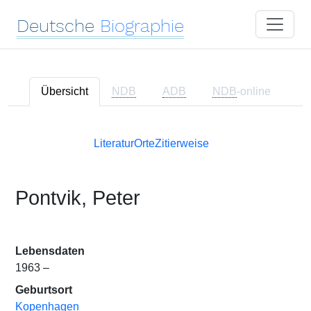
Deutsche
Biographie
Übersicht
NDB
ADB
NDB
-online
Literatur
Orte
Zitierweise
Pontvik, Peter
Lebensdaten
1963 –
Geburtsort
Kopenhagen