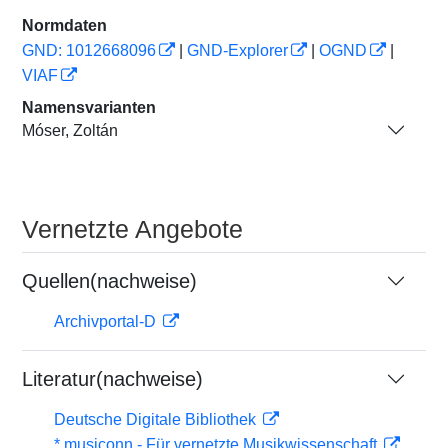
Normdaten
GND: 1012668096
|
GND-Explorer
|
OGND
|
VIAF
Namensvarianten
Móser, Zoltán
Vernetzte Angebote
Quellen(nachweise)
Archivportal-D
Literatur(nachweise)
Deutsche Digitale Bibliothek
* musiconn - Für vernetzte Musikwissenschaft