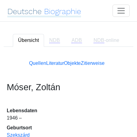
Deutsche
Biographie
Übersicht
NDB
ADB
NDB
-online
Quellen
Literatur
Objekte
Zitierweise
Móser, Zoltán
Lebensdaten
1946 –
Geburtsort
Szekszárd