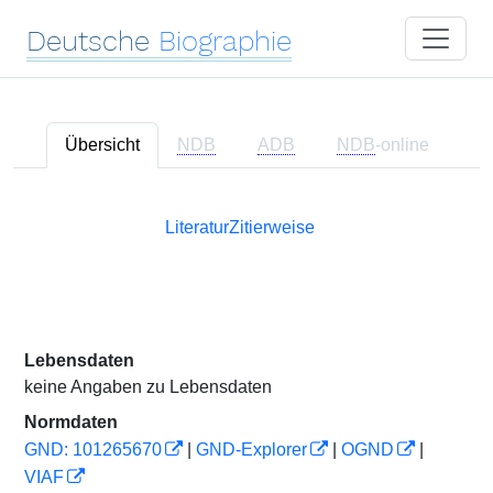
Deutsche
Biographie
Übersicht
NDB
ADB
NDB
-online
Literatur
Zitierweise
Lebensdaten
keine Angaben zu Lebensdaten
Normdaten
GND: 101265670
|
GND-Explorer
|
OGND
|
VIAF