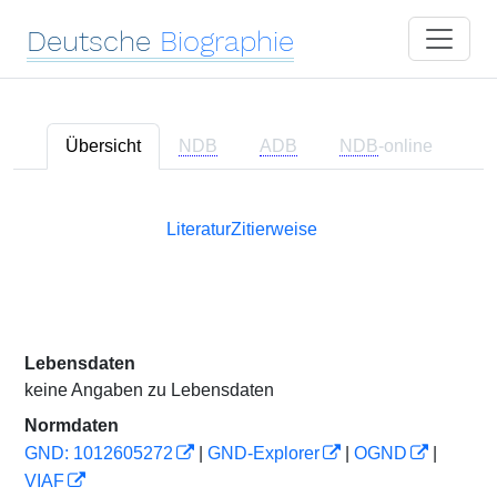
Deutsche
Biographie
Übersicht
NDB
ADB
NDB
-online
Literatur
Zitierweise
Lebensdaten
keine Angaben zu Lebensdaten
Normdaten
GND: 1012605272
|
GND-Explorer
|
OGND
|
VIAF