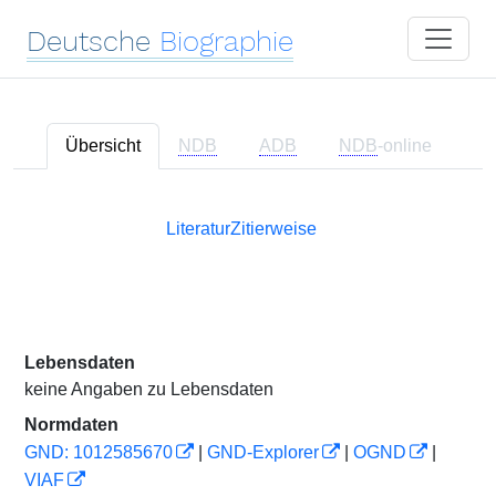
Deutsche
Biographie
Übersicht
NDB
ADB
NDB
-online
Literatur
Zitierweise
Lebensdaten
keine Angaben zu Lebensdaten
Normdaten
GND: 1012585670
|
GND-Explorer
|
OGND
|
VIAF