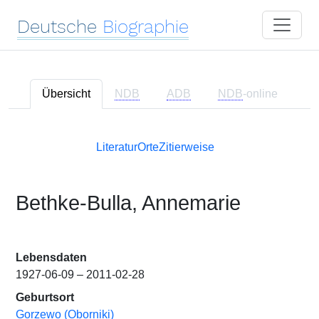
Deutsche
Biographie
Übersicht
NDB
ADB
NDB
-online
Literatur
Orte
Zitierweise
Bethke-Bulla, Annemarie
Lebensdaten
1927-06-09 – 2011-02-28
Geburtsort
Gorzewo (Oborniki)