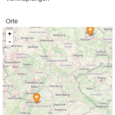
Orte
+
-