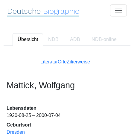
Deutsche
Biographie
Übersicht
NDB
ADB
NDB
-online
Literatur
Orte
Zitierweise
Mattick, Wolfgang
Lebensdaten
1920-08-25 – 2000-07-04
Geburtsort
Dresden