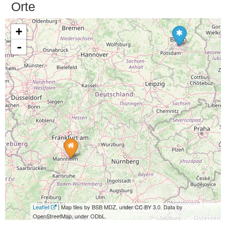
Orte
+
-
Leaflet
| Map tiles by BSB MDZ, under CC BY 3.0. Data by
OpenStreetMap, under ODbL.