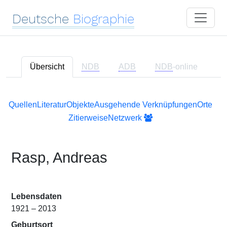
Deutsche
Biographie
Übersicht
NDB
ADB
NDB
-online
Quellen
Literatur
Objekte
Ausgehende Verknüpfungen
Orte
Zitierweise
Netzwerk
Rasp, Andreas
Lebensdaten
1921 – 2013
Geburtsort