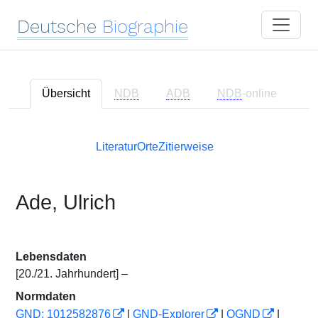
Deutsche
Biographie
Übersicht
NDB
ADB
NDB
-online
Literatur
Orte
Zitierweise
Ade, Ulrich
Lebensdaten
[20./21. Jahrhundert] –
Normdaten
GND: 1012582876
|
GND-Explorer
|
OGND
|