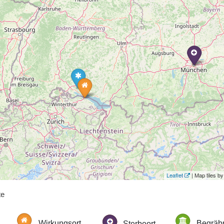
Leaflet
| Map tiles 
te
Wirkungsort
Sterbeort
Begräbn