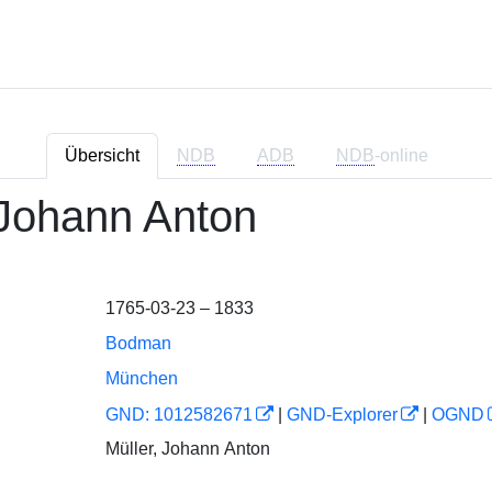
Übersicht
NDB
ADB
NDB
-online
, Johann Anton
1765-03-23 – 1833
Bodman
München
GND: 1012582671
|
GND-Explorer
|
OGND
Müller, Johann Anton