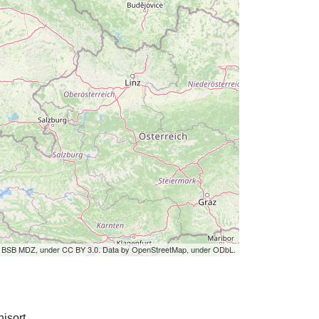
by BSB MDZ, under CC BY 3.0. Data by OpenStreetMap, under ODbL.
isort