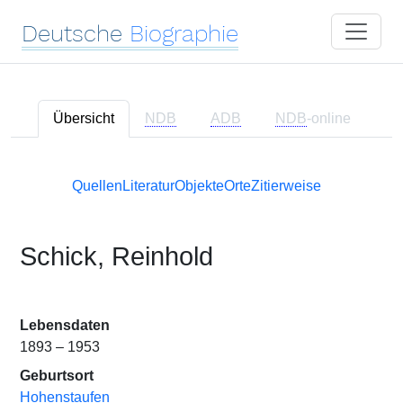
Deutsche
Biographie
Übersicht
NDB
ADB
NDB
-online
Quellen
Literatur
Objekte
Orte
Zitierweise
Schick, Reinhold
Lebensdaten
1893 – 1953
Geburtsort
Hohenstaufen